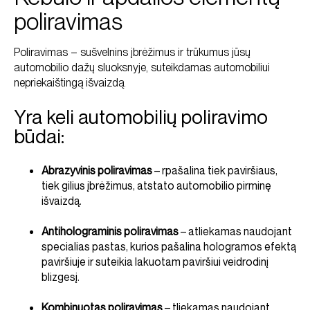
poliravimas
Poliravimas – sušvelnins įbrėžimus ir trūkumus jūsų
automobilio dažų sluoksnyje, suteikdamas automobiliui
nepriekaištingą išvaizdą.
Yra keli automobilių poliravimo
būdai:
Abrazyvinis poliravimas
– rpašalina tiek paviršiaus,
tiek gilius įbrėžimus, atstato automobilio pirminę
išvaizdą.
Antiholograminis poliravimas
– atliekamas naudojant
specialias pastas, kurios pašalina hologramos efektą
paviršiuje ir suteikia lakuotam paviršiui veidrodinį
blizgesį.
Kombinuotas poliravimas
– tliekamas naudojant