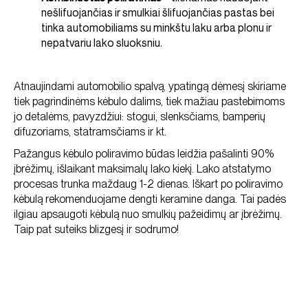
nešlifuojančias ir smulkiai šlifuojančias pastas bei
tinka automobiliams su minkštu laku arba plonu ir
nepatvariu lako sluoksniu.
Atnaujindami automobilio spalvą, ypatingą dėmesį skiriame
tiek pagrindinėms kėbulo dalims, tiek mažiau pastebimoms
jo detalėms, pavyzdžiui: stogui, slenksčiams, bamperių
difuzoriams, statramsčiams ir kt.
Pažangus kėbulo poliravimo būdas leidžia pašalinti 90%
įbrėžimų, išlaikant maksimalų lako kiekį. Lako atstatymo
procesas trunka maždaug 1-2 dienas. Iškart po poliravimo
kėbulą rekomenduojame dengti keramine danga. Tai padės
ilgiau apsaugoti kėbulą nuo smulkių pažeidimų ar įbrėžimų.
Taip pat suteiks blizgesį ir sodrumo!