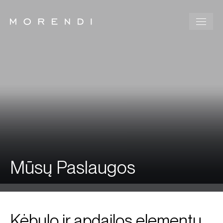
Mūsų Paslaugos
Kėbulo ir apdailos elementų