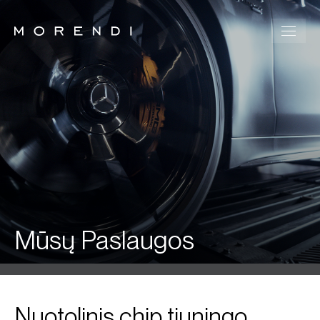
Mūsų Paslaugos
Nuotolinis chip tiuningo