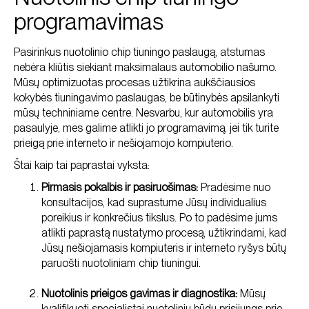
programavimas
Pasirinkus nuotolinio chip tiuningo paslaugą, atstumas
nebėra kliūtis siekiant maksimalaus automobilio našumo.
Mūsų optimizuotas procesas užtikrina aukščiausios
kokybės tiuningavimo paslaugas, be būtinybės apsilankyti
mūsų techniniame centre. Nesvarbu, kur automobilis yra
pasaulyje, mes galime atlikti jo programavimą, jei tik turite
prieigą prie interneto ir nešiojamojo kompiuterio.
Štai kaip tai paprastai vyksta:
Pirmasis pokalbis ir pasiruošimas:
Pradėsime nuo
konsultacijos, kad suprastume Jūsų individualius
poreikius ir konkrečius tikslus. Po to padėsime jums
atlikti paprastą nustatymo procesą, užtikrindami, kad
Jūsų nešiojamasis kompiuteris ir interneto ryšys būtų
paruošti nuotoliniam chip tiuningui.
Nuotolinis prieigos gavimas ir diagnostika:
Mūsų
kvalifikuoti specialistai nuotoliniu būdu prisijungs prie