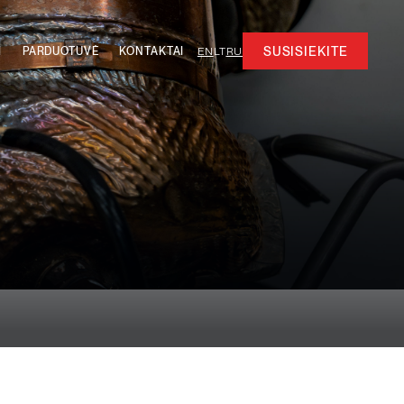
SUSISIEKITE
I
PARDUOTUVĖ
KONTAKTAI
EN
LT
RU