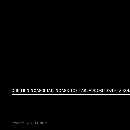
CHIPTIUNINGAS
DETAILINGAS
KITOS PASLAUGOS
PROJEKTAI
KON
Powered By MORENDI®