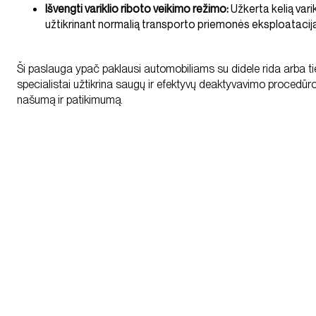
Išvengti variklio riboto veikimo režimo:
Užkerta kelią varikl
užtikrinant normalią transporto priemonės eksploataciją
Ši paslauga ypač paklausi automobiliams su didele rida arba tie
specialistai užtikrina saugų ir efektyvų deaktyvavimo procedūr
našumą ir patikimumą.