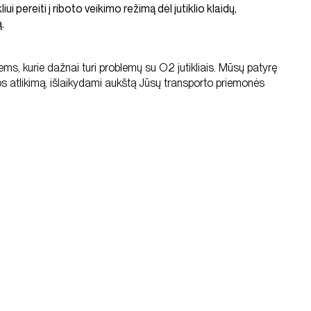
iui pereiti į riboto veikimo režimą dėl jutiklio klaidų,
.
ms, kurie dažnai turi problemų su O2 jutikliais. Mūsų patyrę
os atlikimą, išlaikydami aukštą Jūsų transporto priemonės