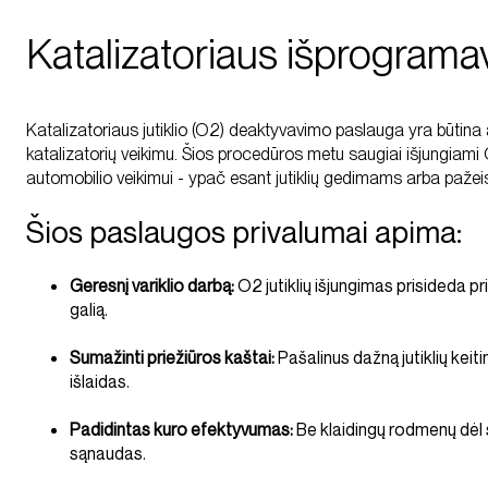
Katalizatoriaus išprograma
Katalizatoriaus jutiklio (O2) deaktyvavimo paslauga yra būtina 
katalizatorių veikimu. Šios procedūros metu saugiai išjungiami O2 
automobilio veikimui - ypač esant jutiklių gedimams arba pažeis
Šios paslaugos privalumai apima:
Geresnį variklio darbą:
O2 jutiklių išjungimas prisideda pr
galią.
Sumažinti priežiūros kaštai:
Pašalinus dažną jutiklių keit
išlaidas.
Padidintas kuro efektyvumas:
Be klaidingų rodmenų dėl su
sąnaudas.