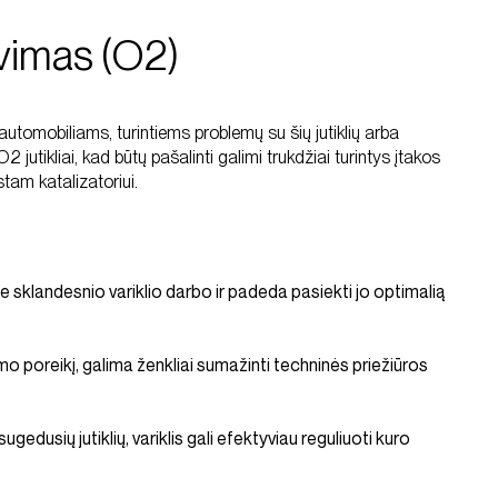
vimas (O2)
automobiliams, turintiems problemų su šių jutiklių arba
jutikliai, kad būtų pašalinti galimi trukdžiai turintys įtakos
tam katalizatoriui.
ie sklandesnio variklio darbo ir padeda pasiekti jo optimalią
imo poreikį, galima ženkliai sumažinti techninės priežiūros
gedusių jutiklių, variklis gali efektyviau reguliuoti kuro