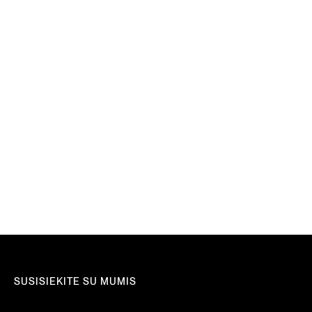
Patobulinkite savo važiavimą,
mėgaukitės kelione.
SUSISIEKITE
SUSISIEKITE SU MUMIS