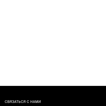
Освободите мощь и
наслаждайтесь поездкой.
СВЯЗАТЬСЯ С НАМИ
СВЯЗАТЬСЯ С НАМИ